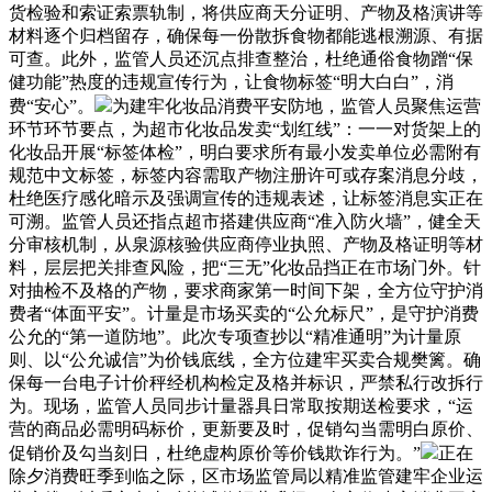
货检验和索证索票轨制，将供应商天分证明、产物及格演讲等
材料逐个归档留存，确保每一份散拆食物都能逃根溯源、有据
可查。此外，监管人员还沉点排查整治，杜绝通俗食物蹭“保
健功能”热度的违规宣传行为，让食物标签“明大白白”，消
费“安心”。
为建牢化妆品消费平安防地，监管人员聚焦运营
环节环节要点，为超市化妆品发卖“划红线”：一一对货架上的
化妆品开展“标签体检”，明白要求所有最小发卖单位必需附有
规范中文标签，标签内容需取产物注册许可或存案消息分歧，
杜绝医疗感化暗示及强调宣传的违规表述，让标签消息实正在
可溯。监管人员还指点超市搭建供应商“准入防火墙”，健全天
分审核机制，从泉源核验供应商停业执照、产物及格证明等材
料，层层把关排查风险，把“三无”化妆品挡正在市场门外。针
对抽检不及格的产物，要求商家第一时间下架，全方位守护消
费者“体面平安”。计量是市场买卖的“公允标尺”，是守护消费
公允的“第一道防地”。此次专项查抄以“精准通明”为计量原
则、以“公允诚信”为价钱底线，全方位建牢买卖合规樊篱。确
保每一台电子计价秤经机构检定及格并标识，严禁私行改拆行
为。现场，监管人员同步计量器具日常取按期送检要求，“运
营的商品必需明码标价，更新要及时，促销勾当需明白原价、
促销价及勾当刻日，杜绝虚构原价等价钱欺诈行为。”
正在
除夕消费旺季到临之际，区市场监管局以精准监管建牢企业运